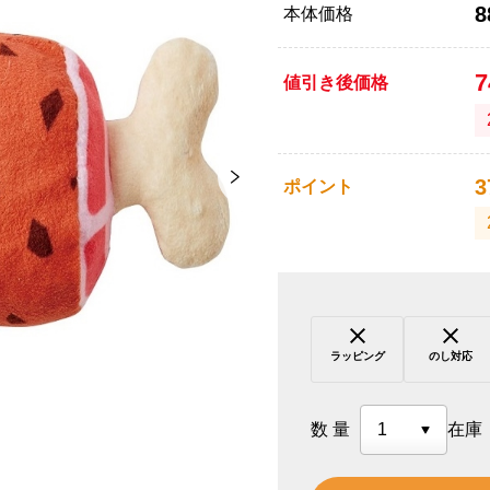
8
本体価格
値引き後価格
3
ポイント
ラッピング
のし対応
数量
在庫