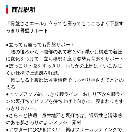
商品説明
「骨盤ささエール」立っても座ってもここちよく下腹す
っきり骨盤サポート
●立っても座っても骨盤サポート
腰の後ろから下腹部のあて布とV字浮かし構造で着圧
に変化をつけて、立ち姿勢も座り姿勢も骨盤をサポート
●ぽっこり下腹をすっきり おなかの上部はくいこみに
くい仕様で圧迫感を軽減、
気になる下腹部は４重構造でしっかり押さえてととの
える
●ヒップアップ&すっきり腰ライン おしり下から腰ライ
ンの裏打ちでヒップを持ち上げ上向きに、腰まわりもす
っきりカバー。
●さらっと快適 身生地部と裏打ちは、通気性と清涼感
のある肌ざわりのよいメッシュ素材
●アウターにひびきにくい 裾はフリーカッティングで