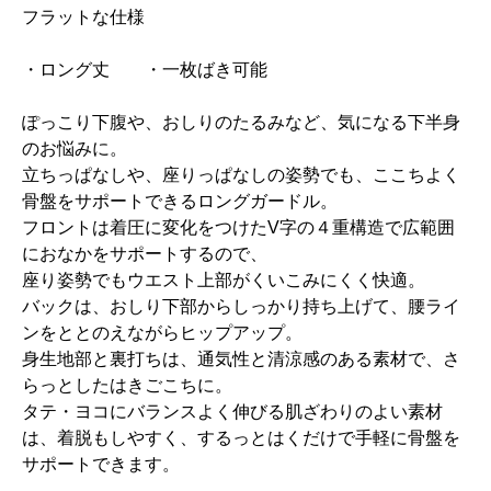
フラットな仕様
・ロング丈 ・一枚ばき可能
ぽっこり下腹や、おしりのたるみなど、気になる下半身
のお悩みに。
立ちっぱなしや、座りっぱなしの姿勢でも、ここちよく
骨盤をサポートできるロングガードル。
フロントは着圧に変化をつけたV字の４重構造で広範囲
におなかをサポートするので、
座り姿勢でもウエスト上部がくいこみにくく快適。
バックは、おしり下部からしっかり持ち上げて、腰ライ
ンをととのえながらヒップアップ。
身生地部と裏打ちは、通気性と清涼感のある素材で、さ
らっとしたはきごこちに。
タテ・ヨコにバランスよく伸びる肌ざわりのよい素材
は、着脱もしやすく、するっとはくだけで手軽に骨盤を
サポートできます。