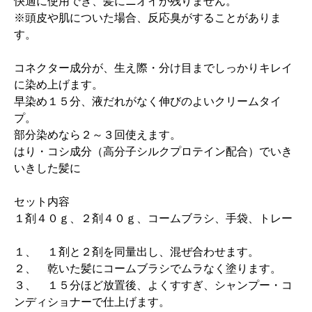
快適に使用でき、髪にニオイが残りません。
※頭皮や肌についた場合、反応臭がすることがありま
す。
コネクター成分が、生え際・分け目までしっかりキレイ
に染め上げます。
早染め１５分、液だれがなく伸びのよいクリームタイ
プ。
部分染めなら２～３回使えます。
はり・コシ成分（高分子シルクプロテイン配合）でいき
いきした髪に
セット内容
１剤４０ｇ、２剤４０ｇ、コームブラシ、手袋、トレー
１、 １剤と２剤を同量出し、混ぜ合わせます。
２、 乾いた髪にコームブラシでムラなく塗ります。
３、 １５分ほど放置後、よくすすぎ、シャンプー・コ
ンディショナーで仕上げます。