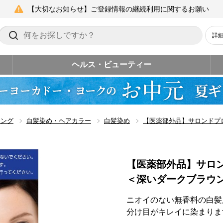
【大切なお知らせ】ご登録情報の継続利用に関するお願い
詳
ヘルス・ビューティー
リング
白髪染め・ヘアカラー
白髪染め
【医薬部外品】サロンドプ
【医薬部外品】サロ
＜深いダークブラウ
ニオイのない無香料の白髪
分け目がキレイに染まりま