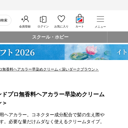
細検索
会員登録
ログイン
お気に入り
カート
メニュー
スクール・ホビー
ロ無香料ヘアカラー早染めクリーム＜深いダークブラウン＞
ンドプロ無香料ヘアカラー早染めクリーム
ン＞
用ヘアカラー。コネクター成分配合で髪の生え際や
す。必要な量だけムダなく使えるクリームタイプ。