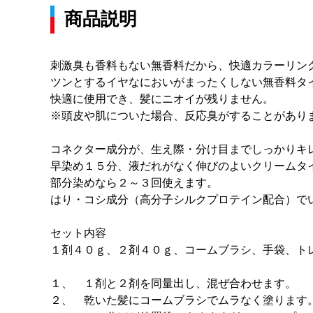
商品説明
刺激臭も香料もない無香料だから、快適カラーリン
ツンとするイヤなにおいがまったくしない無香料タ
快適に使用でき、髪にニオイが残りません。
※頭皮や肌についた場合、反応臭がすることがあり
コネクター成分が、生え際・分け目までしっかりキ
早染め１５分、液だれがなく伸びのよいクリームタ
部分染めなら２～３回使えます。
はり・コシ成分（高分子シルクプロテイン配合）で
セット内容
１剤４０ｇ、２剤４０ｇ、コームブラシ、手袋、ト
１、 １剤と２剤を同量出し、混ぜ合わせます。
２、 乾いた髪にコームブラシでムラなく塗ります