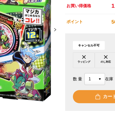
1
お買い得価格
5
ポイント
キャンセル不可
ラッピング
のし対応
数量
在庫
カー