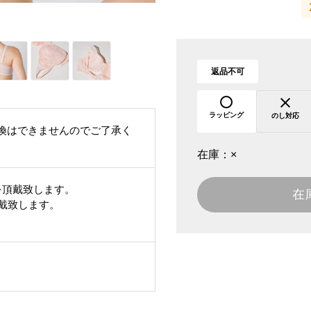
返品不可
ラッピング
のし対応
換はできませんのでご了承く
在庫：
×
を頂戴致します。
在
頂戴致します。