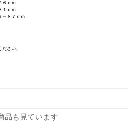
～７６ｃｍ
８１ｃｍ
９～８７ｃｍ
ください。
商品も見ています