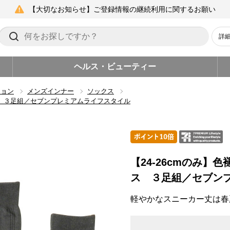
【大切なお知らせ】ご登録情報の継続利用に関するお願い
詳
ヘルス・ビューティー
ション
メンズインナー
ソックス
クス ３足組／セブンプレミアムライフスタイル
【24-26cmのみ】
ス ３足組／セブン
軽やかなスニーカー丈は春