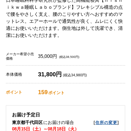
日本睡眠科科学研究所が監修した高機能寝具【ｎｉｓｈ
ｉｋｗａ睡眠Ｌａｂｏブランド】フレキシブル構造の点
で腰をやさしく支え、腰のこりやすい方へおすすめのマ
ットレス。エアーホールで通気性が良く、ムレにくく快
適にお使いいただけます。側生地は外して洗濯でき、清
潔にお使いいただけます。
メーカー希望小売
35,000円
(税込38,500円)
価格
31,800円
本体価格
(税込34,980円)
159
ポイント
ポイント
お届け予定日
東京都千代田区
にお届けの場合
[
]
住所の変更
08月15日（土）～08月18日（火）