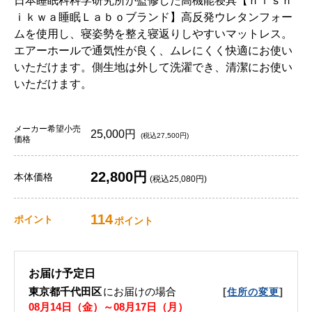
日本睡眠科科学研究所が監修した高機能寝具【ｎｉｓｈ
ｉｋｗａ睡眠Ｌａｂｏブランド】高反発ウレタンフォー
ムを使用し、寝姿勢を整え寝返りしやすいマットレス。
エアーホールで通気性が良く、ムレにくく快適にお使い
いただけます。側生地は外して洗濯でき、清潔にお使い
いただけます。
メーカー希望小売
25,000円
(税込27,500円)
価格
22,800円
本体価格
(税込25,080円)
114
ポイント
ポイント
お届け予定日
東京都千代田区
にお届けの場合
[
]
住所の変更
08月14日（金）～08月17日（月）