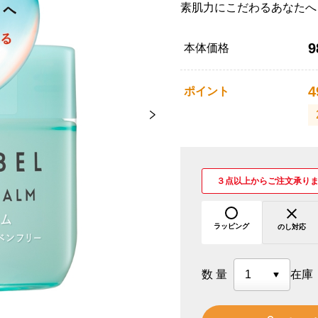
素肌力にこだわるあなたへ
9
本体価格
4
ポイント
３点以上からご注文承り
ラッピング
のし対応
数量
在庫