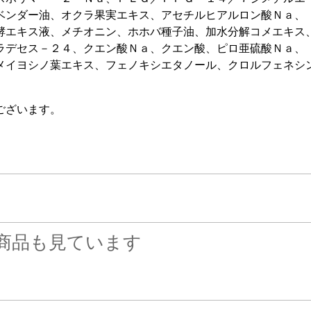
ベンダー油、オクラ果実エキス、アセチルヒアルロン酸Ｎａ、
酵エキス液、メチオニン、ホホバ種子油、加水分解コメエキス
ラデセス－２４、クエン酸Ｎａ、クエン酸、ピロ亜硫酸Ｎａ、
メイヨシノ葉エキス、フェノキシエタノール、クロルフェネシ
ございます。
商品も見ています