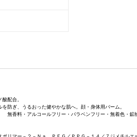
ミノ酸配合。
ルを防ぎ、うるおった健やかな肌へ。顔・身体用バーム。
。 無香料・アルコールフリー・パラベンフリー・無着色・鉱
スポリマー－２－Ｎａ、ＰＥＧ／ＰＰＧ－１４／７ジメチルエ