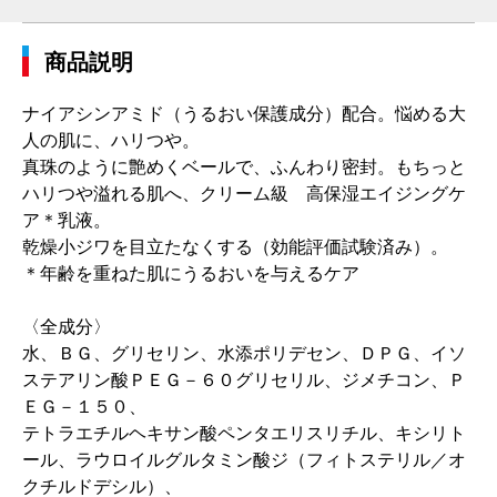
商品説明
ナイアシンアミド（うるおい保護成分）配合。悩める大
人の肌に、ハリつや。
真珠のように艶めくベールで、ふんわり密封。もちっと
ハリつや溢れる肌へ、クリーム級 高保湿エイジングケ
ア＊乳液。
乾燥小ジワを目立たなくする（効能評価試験済み）。
＊年齢を重ねた肌にうるおいを与えるケア
〈全成分〉
水、ＢＧ、グリセリン、水添ポリデセン、ＤＰＧ、イソ
ステアリン酸ＰＥＧ－６０グリセリル、ジメチコン、Ｐ
ＥＧ－１５０、
テトラエチルヘキサン酸ペンタエリスリチル、キシリト
ール、ラウロイルグルタミン酸ジ（フィトステリル／オ
クチルドデシル）、