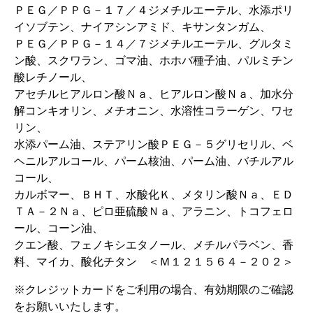
ＰＥＧ／ＰＰＧ－１７／４ジメチルエーテル、水添ポリ
イソブテン、ナイアシンアミド、キサンタンガム、
ＰＥＧ／ＰＰＧ－１４／７ジメチルエーテル、グルタミ
ン酸、スクワラン、ゴマ油、ホホバ種子油、パルミチン
酸レチノール、
アセチルヒアルロン酸Ｎａ、ヒアルロン酸Ｎａ、加水分
解コンキオリン、メチオニン、水溶性コラーゲン、ワセ
リン、
水添パーム油、ステアリン酸ＰＥＧ－５グリセリル、ベ
ヘニルアルコール、パーム核油、パーム油、バチルアル
コール、
カルボマー、ＢＨＴ、水酸化Ｋ、メタリン酸Ｎａ、ＥＤ
ＴＡ－２Ｎａ、ピロ亜硫酸Ｎａ、アラニン、トコフェロ
ール、コーン油、
クエン酸、フェノキシエタノール、メチルパラベン、香
料、マイカ、酸化チタン ＜Ｍ１２１５６４－２０２＞
※クレジットカードをご利用の場合、有効期限のご確認
をお願いいたします。