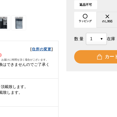
返品不可
ラッピング
のし対応
数量
在庫
[
]
住所の変更
土）
カー
、お届けに時間を頂く場合がございます。
換はできませんのでご了承く
を頂戴致します。
頂戴致します。