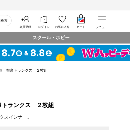
細検索
会員登録
ログイン
お気に入り
カート
メニュー
スクール・ホビー
柄 布帛トランクス ２枚組
帛トランクス ２枚組
クスインナー。