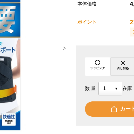
4
本体価格
2
ポイント
ラッピング
のし対応
数量
在庫
カー