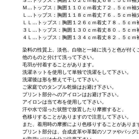
Ｓ…トップス：胸囲１０２ｃｍ着丈６８．５ｃｍ袖
Ｍ…トップス：胸囲１１０ｃｍ着丈７２．５ｃｍ袖
Ｌ…トップス：胸囲１１８ｃｍ着丈７６．５ｃｍ袖
ＬＬ…トップス：胸囲１２６ｃｍ着丈７８．５ｃｍ
３Ｌ…トップス：胸囲１３０ｃｍ着丈８０．５ｃｍ
４Ｌ…トップス：胸囲１３４ｃｍ着丈８２．５ｃｍ
染料の性質上、淡色、白物と一緒に洗うと色が付く
他のものと分けて洗って下さい。
毛羽が付着することがあります。
洗濯ネットを使用して単独で洗濯をして下さい。
洗濯後は形を整えて干して下さい。
ご家庭でのタンブル乾燥はお避け下さい。
プリント部分へのアイロンはお避け下さい。
アイロンは当て布を使用して下さい。
汗や水で湿った状態で放置したり摩擦すると、
色移りすることがありますので注意して下さい。
また、着用時の摩擦により色移りすることがありま
プリント部分は、合成皮革や革製のソファやバッグ