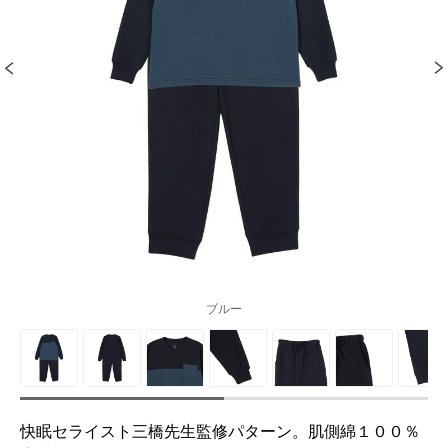
ブルー
快眠セライスト三橋先生監修パターン。肌側綿１００％