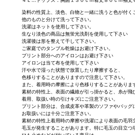
４Ｌ…トップス：胸囲１３０ｃｍ着丈８０ｃｍ袖丈
染料の性質上、淡色、白物と一緒に洗うと色が付く
他のものと分けて洗って下さい。
洗濯はネットを使用して下さい。
生なり淡色の商品は無蛍光洗剤を使用して下さい
洗濯後は形を整えて干して下さい。
ご家庭でのタンブル乾燥はお避け下さい。
プリント部分へのアイロンはお避け下さい
アイロンは当て布を使用して下さい
汗や水で湿った状態で放置したり摩擦すると、
色移りすることがありますので注意して下さい。
また、着用時の摩擦により色移りすることがありま
素材の特性上、表面の繊維が引っ掛かると、糸が飛
着用、取扱い時の引けキズにご注意下さい。
プリント部分は、合成皮革や革製のソファやバッグ
お取扱いには十分ご注意下さい。
素材の特性上着用時の摩擦や洗濯により表面の毛羽
毛玉が発生することがあります。特に毛玉の目立つ