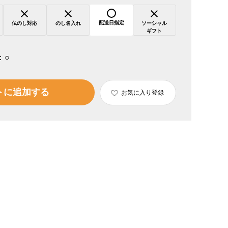
配送日指定
仏のし対応
のし名入れ
ソーシャル
ギフト
：
○
トに追加する
お気に入り登録