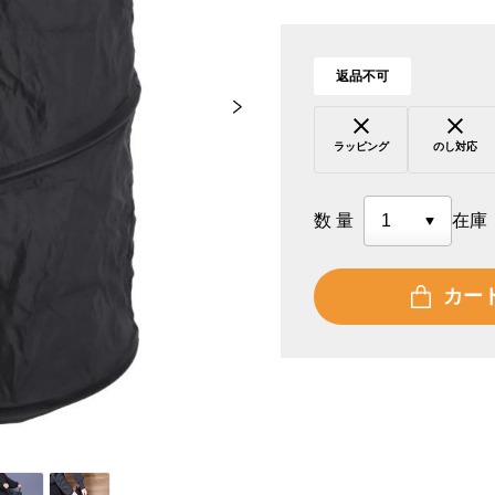
返品不可
ラッピング
のし対応
数量
在庫
カー