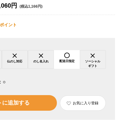
,060円
(税込1,166円)
ポイント
配送日指定
仏のし対応
のし名入れ
ソーシャル
ギフト
：
○
トに追加する
お気に入り登録