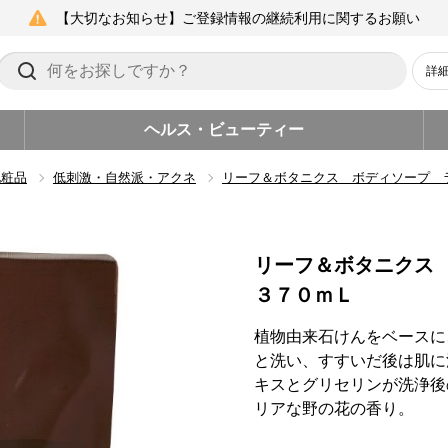
【大切なお知らせ】ご登録情報の継続利用に関するお願い
詳
ヘルス・ビューティー
化粧品
低刺激・自然派・アクネ
リーフ＆ボタニクス ボディソープ 
リーフ＆ボタニクス
３７０ｍＬ
植物由来石けんをベースに
と洗い、すすいだ後は肌に
キスとグリセリンが洗浄後
リアな野の花の香り。