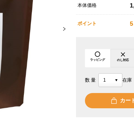
1
本体価格
5
ポイント
ラッピング
のし対応
数量
在庫
カー