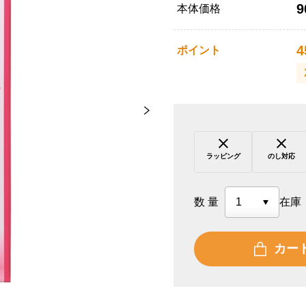
9
本体価格
4
ポイント
ラッピング
のし対応
数量
在庫
カー