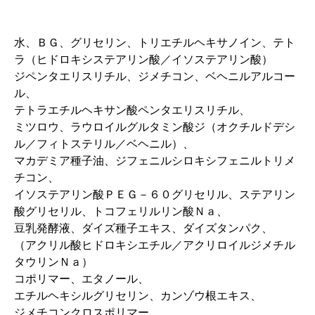
水、ＢＧ、グリセリン、トリエチルヘキサノイン、テト
ラ（ヒドロキシステアリン酸／イソステアリン酸）
ジペンタエリスリチル、ジメチコン、ベヘニルアルコー
ル、
テトラエチルヘキサン酸ペンタエリスリチル、
ミツロウ、ラウロイルグルタミン酸ジ（オクチルドデシ
ル／フィトステリル／ベヘニル）、
マカデミア種子油、ジフェニルシロキシフェニルトリメ
チコン、
イソステアリン酸ＰＥＧ－６０グリセリル、ステアリン
酸グリセリル、トコフェリルリン酸Ｎａ、
豆乳発酵液、ダイズ種子エキス、ダイズタンパク、
（アクリル酸ヒドロキシエチル／アクリロイルジメチル
タウリンＮａ）
コポリマー、エタノール、
エチルヘキシルグリセリン、カンゾウ根エキス、
ジメチコンクロスポリマー、