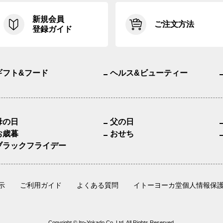
新規会員
ご注文方法
登録ガイド
ギフト&フード
ヘルス&ビューティー
母の日
父の日
お歳暮
おせち
ブラックフライデー
示
ご利用ガイド
よくある質問
イトーヨーカ堂個人情報保
Copyright © Ito-Yokado Co.,Ltd. All Rights Reserved.