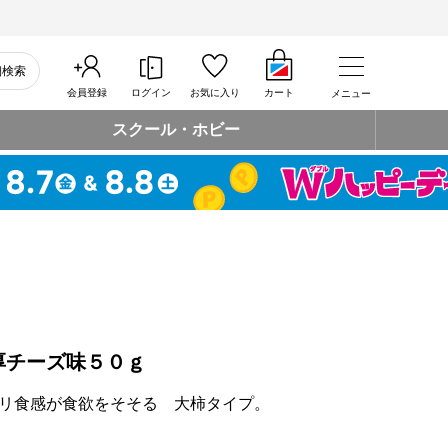
細検索
会員登録
ログイン
お気に入り
カート
メニュー
スクール・ホビー
厚チーズ味５０ｇ
リ食感が食欲をそそる 大柿タイプ。