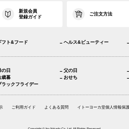
新規会員
ご注文方法
登録ガイド
ギフト&フード
ヘルス&ビューティー
母の日
父の日
お歳暮
おせち
ブラックフライデー
示
ご利用ガイド
よくある質問
イトーヨーカ堂個人情報保
Copyright © Ito-Yokado Co.,Ltd. All Rights Reserved.