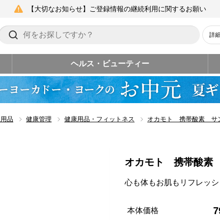
【大切なお知らせ】ご登録情報の継続利用に関するお願い
詳
ヘルス・ビューティー
生用品
健康管理
健康用品・フィットネス
オカモト 携帯酸素 サ
オカモト 携帯酸素
心も体もお肌もリフレッシ
7
本体価格