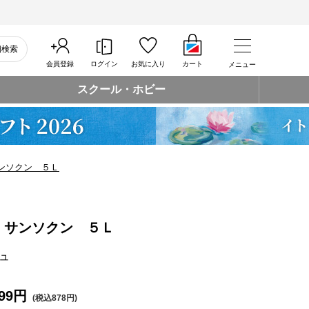
細検索
会員登録
ログイン
お気に入り
カート
メニュー
スクール・ホビー
ンソクン ５Ｌ
 サンソクン ５Ｌ
ュ
99円
(税込878円)