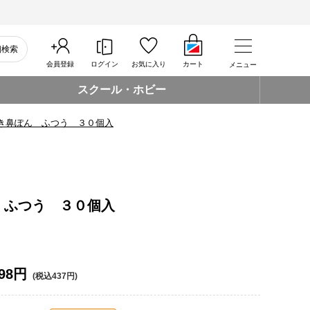
細検索
会員登録
ログイン
お気に入り
カート
メニュー
スクール・ホビー
き鼻ぽん ふつう ３０個入
 ふつう ３０個入
98円
(税込437円)