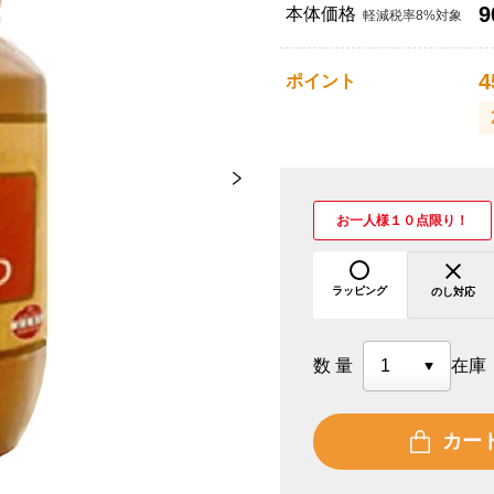
9
本体価格
軽減税率8%対象
4
ポイント
お一人様１０点限り！
ラッピング
のし対応
数量
在庫
カー