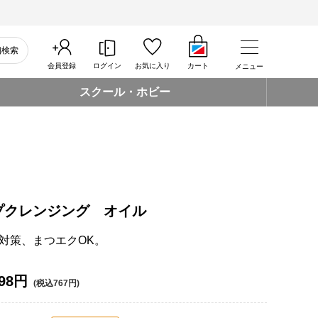
細検索
会員登録
ログイン
お気に入り
カート
メニュー
スクール・ホビー
プクレンジング オイル
対策、まつエクOK。
98円
(税込767円)