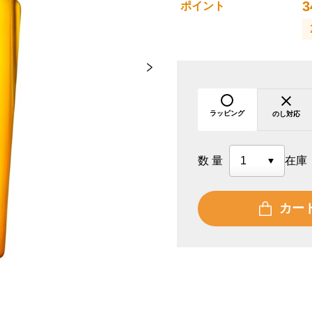
3
ポイント
ラッピング
のし対応
数量
在庫
カー