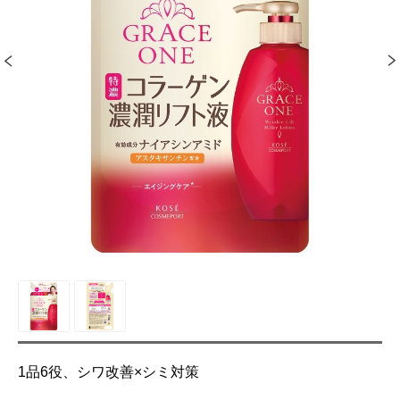
1品6役、シワ改善×シミ対策