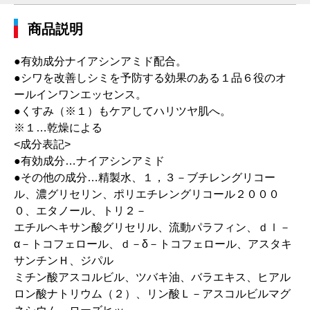
商品説明
●有効成分ナイアシンアミド配合。
●シワを改善しシミを予防する効果のある１品６役のオ
ールインワンエッセンス。
●くすみ（※１）もケアしてハリツヤ肌へ。
※１…乾燥による
<成分表記>
●有効成分…ナイアシンアミド
●その他の成分…精製水、１，３－ブチレングリコー
ル、濃グリセリン、ポリエチレングリコール２０００
０、エタノール、トリ２－
エチルヘキサン酸グリセリル、流動パラフィン、ｄｌ－
α－トコフェロール、ｄ－δ－トコフェロール、アスタキ
サンチンＨ、ジパル
ミチン酸アスコルビル、ツバキ油、バラエキス、ヒアル
ロン酸ナトリウム（２）、リン酸Ｌ－アスコルビルマグ