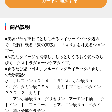
商品説明
●美容成分を重ねてとじこめるレイヤードパック処方
で、記憶に残る「髪の質感」・「香り」を叶えるシャン
プー。
●深刻なダメージを補修し、しっとりうるおう髪へみち
びくエクストラダメージケアタイプ。
●香るたび思い出す、ブルーミングライラックの香り。
<成分表記>
水、オレフィン（Ｃ１４－１６）スルホン酸Ｎａ、ココ
イルグルタミン酸ＴＥＡ、コカミドプロピルベタイン、
ＰＰＧ－２コカミド、
ココアンホ酢酸Ｎａ、グリセリン、アーモンド油、エク
トイン、トコフェロール、ヒアルロン酸Ｎａ、ベタイ
ン、加水分解ケラチン、