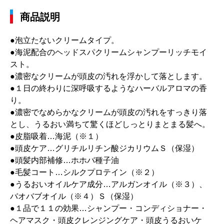
商品説明
●泡立たないクリームタイプ。
●海泥配合のヘッドスパクリームシャンプーリッチモイ
スト。
●濃密なクリームが頭皮の汚れを浮かして落とします。
●１日の終わりに深呼吸するようなハーバルアロマの香
り。
●濃密でなめらかなクリームが頭皮の汚れをすっきり落
とし、うるおい満ちて驚くほどしっとりまとまる髪へ。
●皮脂吸着…海泥（※１）
●頭皮ケア…グリチルリチン酸ジカリウムＳ（保湿）
●頭髪内部補修…ホホバ種子油
●毛髪コート…シルクプロテイン（※２）
●うるおいオイルケア成分…アルガンオイル（※３）、
バオバブオイル（※４）Ｓ（保湿）
●１品で１１の効果…シャンプー・コンディショナー・
ヘアマスク・頭皮クレンジングケア・頭皮うるおいケ