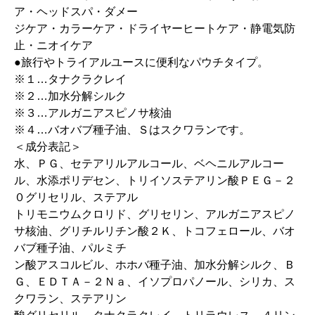
ア・ヘッドスパ・ダメー
ジケア・カラーケア・ドライヤーヒートケア・静電気防
止・ニオイケア
●旅行やトライアルユースに便利なパウチタイプ。
※１…タナクラクレイ
※２…加水分解シルク
※３…アルガニアスピノサ核油
※４…バオバブ種子油、Ｓはスクワランです。
＜成分表記＞
水、ＰＧ、セテアリルアルコール、ベヘニルアルコー
ル、水添ポリデセン、トリイソステアリン酸ＰＥＧ－２
０グリセリル、ステアル
トリモニウムクロリド、グリセリン、アルガニアスピノ
サ核油、グリチルリチン酸２Ｋ、トコフェロール、バオ
バブ種子油、パルミチ
ン酸アスコルビル、ホホバ種子油、加水分解シルク、Ｂ
Ｇ、ＥＤＴＡ－２Ｎａ、イソプロパノール、シリカ、ス
クワラン、ステアリン