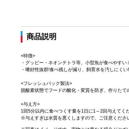
商品説明
<特徴>
・グッピー・ネオンテトラ等、小型魚が食べやすい
・嗜好性抜群!食べ残しが減り、飼育水を汚しにくい!
<フレッシュパック製法>
脱酸素状態でフードの酸化・変質を防ぎ、作りたて
<与え方>
1回5分以内に食べつくす量を1日に1～2回与えてく
※与えすぎは水質を悪くしますので、ご注意くださ