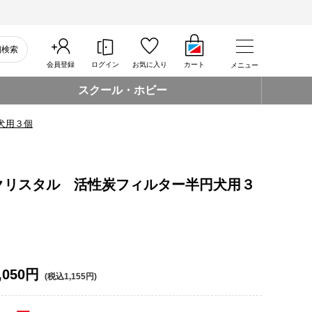
細検索
会員登録
ログイン
お気に入り
カート
メニュー
スクール・ホビー
犬用３個
クリスタル 活性炭フィルター半円犬用３
,050円
(税込1,155円)