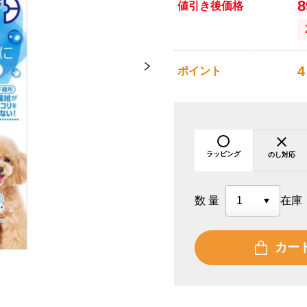
値引き後価格
4
ポイント
ラッピング
のし対応
数量
在庫
カー