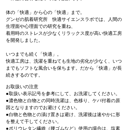
体の「快適」から心の「快適」まで。
グンゼの肌着研究所 快適サイエンスラボでは、人間の
生理面や心理面での研究を重ね、
着用時のストレスが少なくリラックス度が高い快適工房
を開発しました。
いつまでも続く「快適」。
快適工房は、洗濯を重ねても生地の劣化が少なく、いつ
までもソフトな風合いを保ちます。だから「快適」が長
続きするのです。
お取扱いの注意
●取扱い表示記号を参考にして、お洗濯してください。
●濃色物と白物との同時洗濯は、色移り、ケバ付着の原
因となりますのでお避けください。
●白物と色物との漬け置きは避け、洗濯後は速やかに形
を整えて干してください。
●ポリウレタン繊維（腰ゴムなど）使用の場合は、塩素