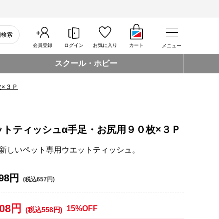
細検索
会員登録
ログイン
お気に入り
カート
メニュー
スクール・ホビー
×３Ｐ
ットティッシュα手足・お尻用９０枚×３Ｐ
新しいペット専用ウエットティッシュ。
98円
(税込657円)
508円
15%OFF
(税込558円)