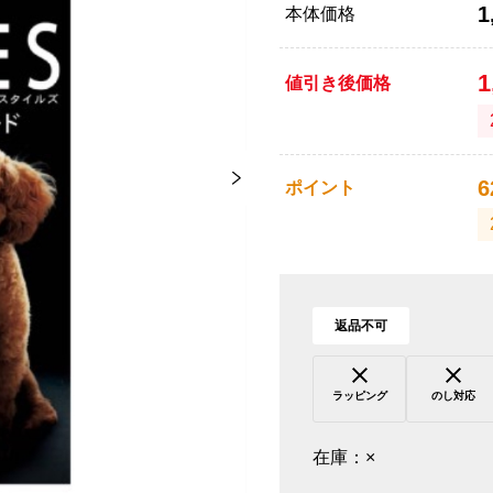
1
本体価格
1
値引き後価格
6
ポイント
返品不可
ラッピング
のし対応
在庫：
×