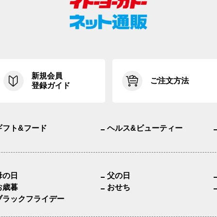
新規会員
ご注文方法
登録ガイド
ギフト&フード
ヘルス&ビューティー
母の日
父の日
お歳暮
おせち
ブラックフライデー