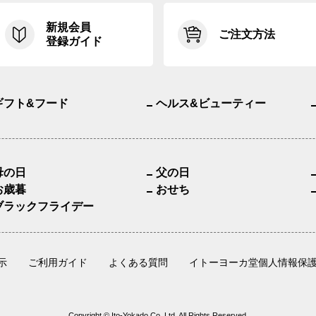
新規会員
ご注文方法
登録ガイド
ギフト&フード
ヘルス&ビューティー
母の日
父の日
お歳暮
おせち
ブラックフライデー
示
ご利用ガイド
よくある質問
イトーヨーカ堂個人情報保
Copyright © Ito-Yokado Co.,Ltd. All Rights Reserved.