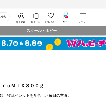
細検索
会員登録
ログイン
お気に入り
カート
メニュー
スクール・ホビー
ＦｒｕＭＩＸ３００ｇ
類、牧草ペレットを配合した毎日の主食。