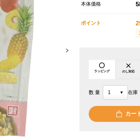
5
本体価格
2
ポイント
ラッピング
のし対応
数量
在庫
カー