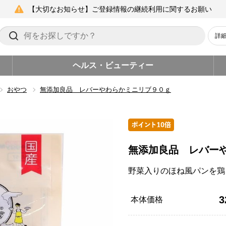
【大切なお知らせ】ご登録情報の継続利用に関するお願い
詳
ヘルス・ビューティー
おやつ
無添加良品 レバーやわらかミニリブ９０ｇ
無添加良品 レバー
野菜入りのほね風パンを鶏
3
本体価格