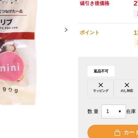
値引き後価格
1
ポイント
返品不可
ラッピング
のし対応
数量
在庫
カー