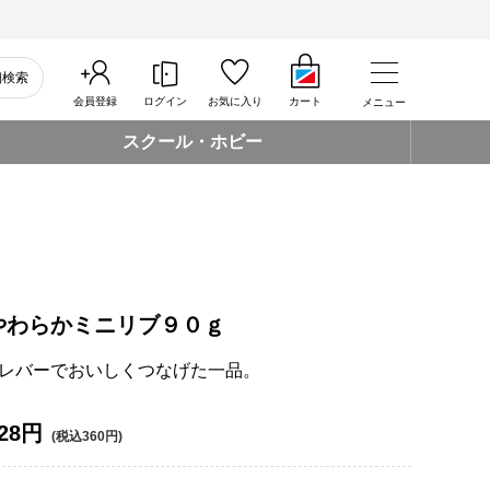
細検索
会員登録
ログイン
お気に入り
カート
メニュー
スクール・ホビー
やわらかミニリブ９０ｇ
レバーでおいしくつなげた一品。
28円
(税込360円)