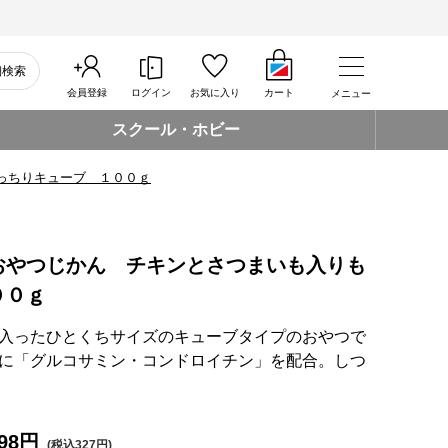
細検索
会員登録
ログイン
お気に入り
カート
メニュー
スクール・ホビー
っちりキューブ １００ｇ
おやつじかん チキンとさつまいも入りも
００ｇ
入ったひとくちサイズのキューブタイプのおやつで
に「グルコサミン・コンドロイチン」を配合。しつ
98円
(税込327円)