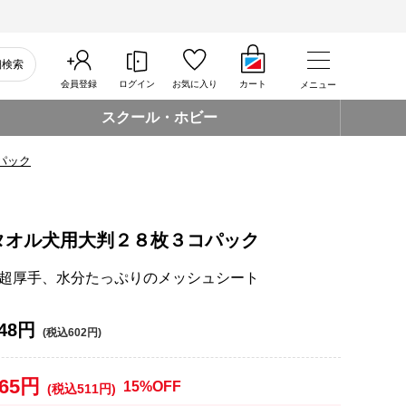
細検索
会員登録
ログイン
お気に入り
カート
メニュー
スクール・ホビー
パック
タオル犬用大判２８枚３コパック
超厚手、水分たっぷりのメッシュシート
48円
(税込602円)
465円
15%OFF
(税込511円)