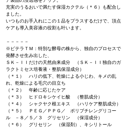
ア製品の浸透感をアップ。
充実のうるおいで満たす保湿カクテル（＊６）も配合し
ました。
いつものお手入れにこの１品をプラスするだけで、頂点
ケアも導入美容液の役割も叶います。
－－－－－
※ピテラＴＭ：特別な酵母の株から、独自のプロセスで
発酵させ生み出した、
ＳＫ－ＩＩだけの天然由来成分 （ＳＫ－ＩＩ独自のガ
ラクトミセス培養液・整肌保湿成分）
（＊１） ハリの低下、乾燥による小じわ、キメの乱
れ、乾燥による毛穴の目立ち
（＊２） 年齢に応じたケア
（＊３） ヒドロキシケイヒ酸 （整肌成分）
（＊４） シャクヤク根エキス （ハリケア整肌成分）
（＊５） ＰＥＧ／ＰＰＧ／ ポリブチレングリコー
ル －８／５／３ グリセリン （保湿成分）
（＊６） グリセリン （保湿剤）、キシリトール