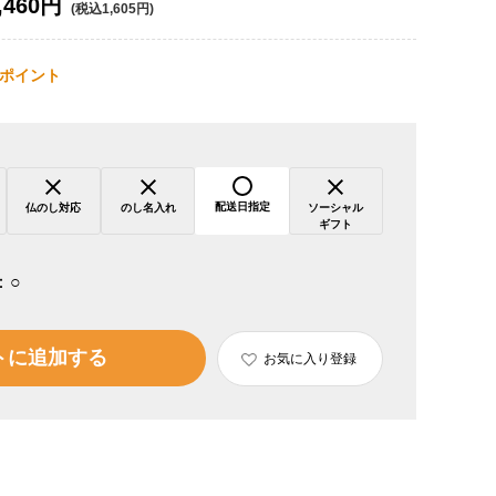
,460円
(税込1,605円)
ポイント
配送日指定
仏のし対応
のし名入れ
ソーシャル
ギフト
：
○
トに追加する
お気に入り登録