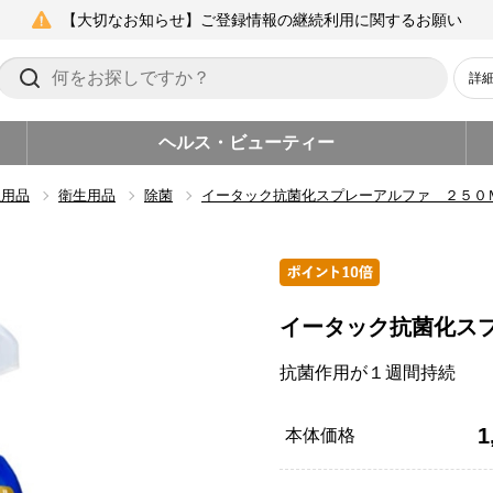
【大切なお知らせ】ご登録情報の継続利用に関するお願い
詳
ヘルス・ビューティー
生用品
衛生用品
除菌
イータック抗菌化スプレーアルファ ２５０
イータック抗菌化ス
抗菌作用が１週間持続
1
本体価格