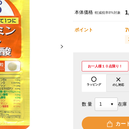
1
本体価格
軽減税率8%対象
7
ポイント
お一人様１０点限り！
ラッピング
のし対応
数量
在庫
カー