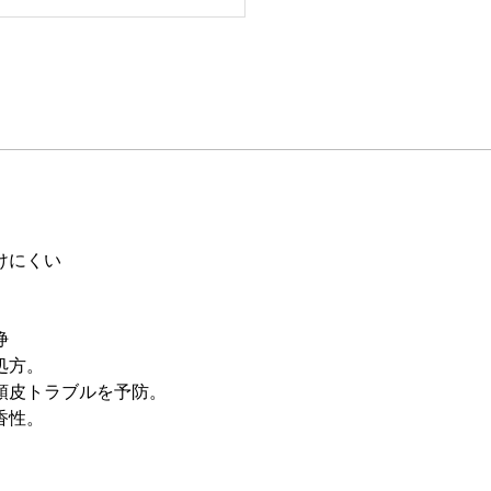
けにくい
浄
処方。
頭皮トラブルを予防。
香性。