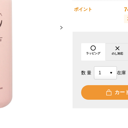
7
ポイント
ラッピング
のし対応
数量
在庫
カー