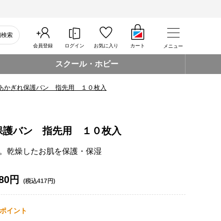
細検索
会員登録
ログイン
お気に入り
カート
メニュー
スクール・ホビー
あかぎれ保護バン 指先用 １０枚入
保護バン 指先用 １０枚入
。乾燥したお肌を保護・保湿
80円
(税込417円)
ポイント