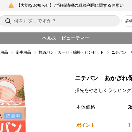
【大切なお知らせ】ご登録情報の継続利用に関するお願い
詳
ヘルス・ビューティー
生用品
衛生用品
救急バン・ガーゼ・綿棒・ピンセット
ニチバン 
ニチバン あかぎれ
指先をやさしくラッピング
3
本体価格
1
ポイント