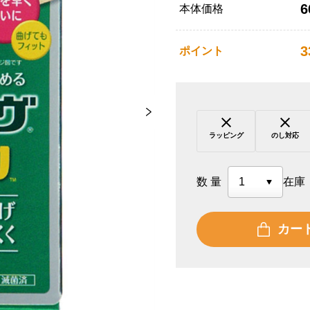
6
本体価格
3
ポイント
ラッピング
のし対応
数量
在庫
カー