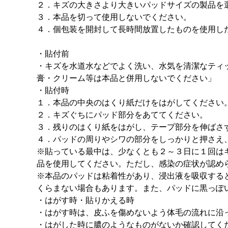
２．キズの大きさより大きいパッドサイズの製品を
３．本品を切って使用しないでください。
４．個包装を開封して長時間放置したものを使用し
・貼付前
・キズを水道水などでよく洗い、水気を清潔なティ
膏・クリーム等は本品と併用しないでください」
・貼付時
１．本品の中央のはくり紙だけをはがしてください
２．キズぐちにパッド部分をあててください。
３．残りのはくり紙をはがし、テープ部分を伸ばさ
４．パッドの周りやシワの部分をしっかりと押さえ
※貼っている最中は、少なくとも２～３日に１回は
品を使用してください。ただし、感染の症状が認め
※本品のパッドは粘着性があり、浸出液を吸収する
くらまない場合もあります。また、パッドに黒っぽ
・はがす時・貼りかえる時
・はがす時は、皮ふを傷めないよう体毛の流れに沿
・はがした時に膿のようなものがないか確認してく