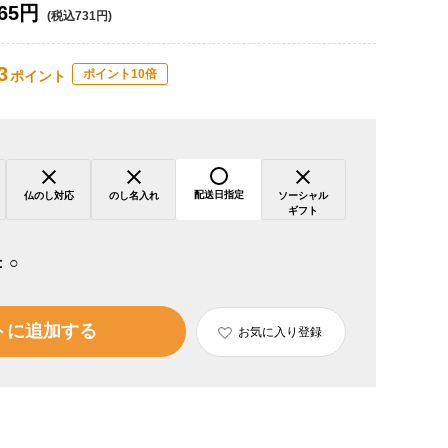
65円
(税込731円)
3
ポイント10倍
ポイント
配送日指定
仏のし対応
のし名入れ
ソーシャル
ギフト
：
○
トに追加する
お気に入り登録