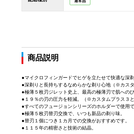
通常品
商品説明
●マイクロフィンガードでヒゲを立たせて快適な深
●深剃りと長持ちするなめらかな剃り心地（※カス
●極薄５枚刃ジレット史上、最高の極薄刃で肌への
●１９％の刃の圧力を軽減。（※カスタムプラス３
●すべてのフュージョンシリーズのホルダーで使用
●極薄５枚刃替刃交換で、いつも新品の剃り味。
●替刃１個につき１カ月での交換がおすすめです。
●１１５年の精密さと技術の結晶。