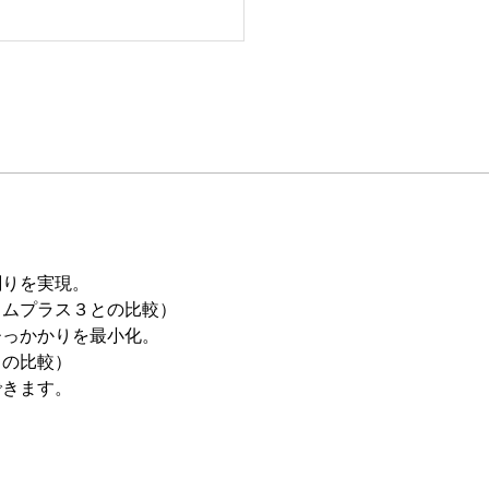
剃りを実現。
タムプラス３との比較）
ひっかかりを最小化。
との比較）
できます。