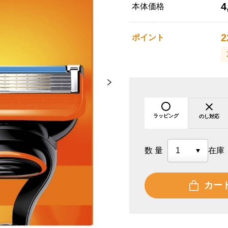
4
本体価格
2
ポイント
ラッピング
のし対応
数量
在庫
カー