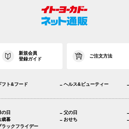
新規会員
ご注文方法
登録ガイド
ギフト&フード
ヘルス&ビューティー
母の日
父の日
お歳暮
おせち
ブラックフライデー