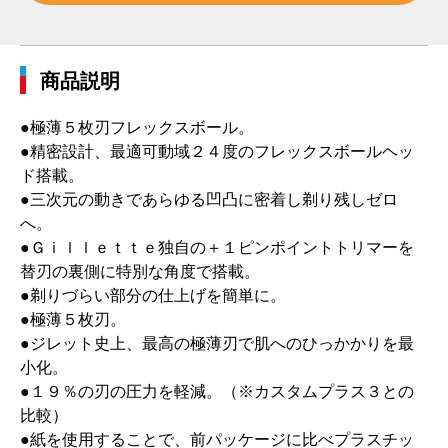
商品説明
●極薄５枚刃フレックスボール。
●精密設計、最適可動域２４度のフレックスボールヘッ
ド搭載。
●三次元の動きであらゆる凹凸に密着し剃り残しゼロ
へ。
●Ｇｉｌｌｅｔｔｅ独自の＋１ピンポイントトリマーを
替刃の裏側に特別な角度で搭載。
●剃りづらい部分の仕上げを簡単に。
●極薄５枚刃。
●ジレット史上、最高の極薄刃で肌へのひっかかりを最
小化。
●１９％の刃の圧力を軽減。（※カスタムプラス３との
比較）
●紙を使用することで、前パッケージに比べプラスチッ