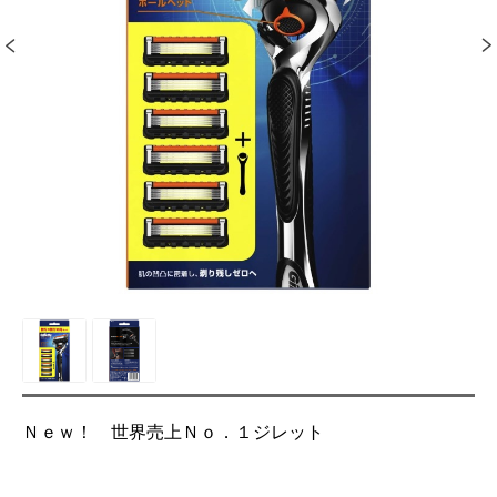
Ｎｅｗ！ 世界売上Ｎｏ．１ジレット