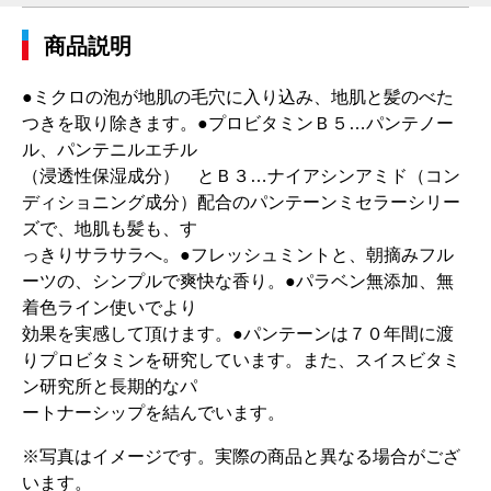
商品説明
●ミクロの泡が地肌の毛穴に入り込み、地肌と髪のべた
つきを取り除きます。●プロビタミンＢ５…パンテノー
ル、パンテニルエチル
（浸透性保湿成分） とＢ３…ナイアシンアミド（コン
ディショニング成分）配合のパンテーンミセラーシリー
ズで、地肌も髪も、す
っきりサラサラへ。●フレッシュミントと、朝摘みフル
ーツの、シンプルで爽快な香り。●パラベン無添加、無
着色ライン使いでより
効果を実感して頂けます。●パンテーンは７０年間に渡
りプロビタミンを研究しています。また、スイスビタミ
ン研究所と長期的なパ
ートナーシップを結んでいます。
※写真はイメージです。実際の商品と異なる場合がござ
います。